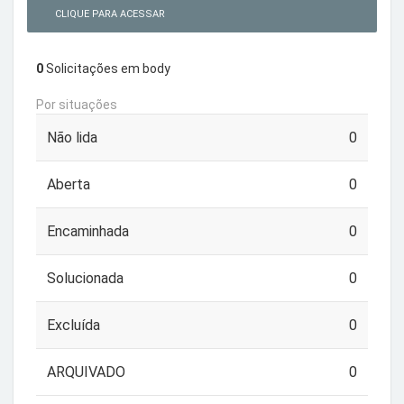
CLIQUE PARA ACESSAR
0
Solicitações em body
Por situações
Não lida
0
Aberta
0
Encaminhada
0
Solucionada
0
Excluída
0
ARQUIVADO
0