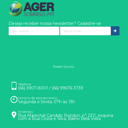
Deseja receber nossa newsletter? Cadastre-se
Redes Sociais
Nós usamos cookies
Eles são usados para aprimorar a sua experiência. Ao clicar
Telefone
(66) 3907-8001 / (66) 99676 3739
em entendi ou continuar na página, você concorda com o uso
de cookies.
Horário de atendimento
Saber mais
Segunda à Sexta, 07h às 13h
Endereço
Rua Marechal Candido Rondon, n° 2311, esquina
com a Rua Costa e Silva, Bairro Bela Vista.
ENTENDI