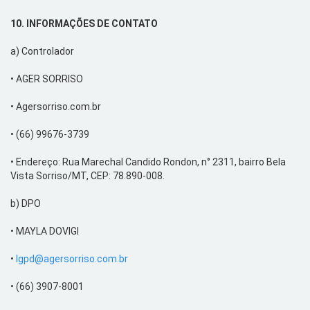
10.
INFORMAÇÕES
DE CONTATO
a)
Controlador
•
AGER SORRISO
•
Agersorriso.com.br
•
(66) 99676-3739
•
Endereço:
Rua
Marechal Candido Rondon, n° 2311, bairro Bela
Vista Sorriso/MT, CEP: 78.890-008.
b)
DPO
•
MAYLA DOVIGI
•
lgpd@agersorriso.com.br
•
(66) 3907-8001