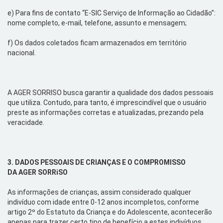
e)
Para fins de contato “E-SIC Serviço de Informação ao Cidadão”:
nome completo, e-mail, telefone, assunto e mensagem;
f)
Os dados coletados ficam armazenados em território
nacional.
A AGER SORRISO busca garantir
a qualidade dos dados pessoais
que utiliza. Contudo, para tanto, é imprescindível que
o
usuário
preste as informações corretas e atualizadas, prezando pela
veracidade.
3.
DADOS PESSOAIS DE
CRIANÇAS E O
COMPROMISSO
DA
AGER
SORRiSO
As informações de crianças, assim considerado qualquer
indivíduo com idade entre 0-12 anos incompletos, conforme
artigo 2º do Estatuto da Criança e do Adolescente, acontecerão
apenas para trazer certo tipo de benefício a estes indivíduos,