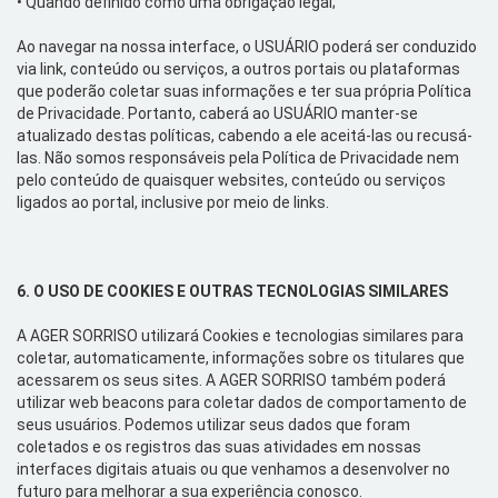
•
Quando definido como uma obrigação legal;
Ao navegar na nossa interface, o USUÁRIO poderá ser conduzido
via
link
, conteúdo ou serviços, a outros portais ou plataformas
que poderão coletar suas informações e ter sua própria Política
de Privacidade. Portanto, caberá ao USUÁRIO manter-se
atualizado destas políticas, cabendo a ele aceitá-las ou recusá-
las.
Não somos responsáveis pela Política de Privacidade nem
pelo conteúdo de quaisquer
websites
, conteúdo ou serviços
ligados ao portal, inclusive por meio de
links
.
6.
O USO DE
COOKIES
E OUTRAS TECNOLOGIAS SIMILARES
A
AGER SORRISO utilizará
Cookies
e tecnologias similares para
coletar, automaticamente, informações sobre os titulares que
acessarem os seus
sites
. A AGER SORRISO também poderá
utilizar
web
beacons
para coletar dados de comportamento de
seus usuários. Podemos utilizar seus dados que foram
coletados e os registros das suas atividades em nossas
interfaces digitais atuais ou que venhamos a desenvolver no
futuro para melhorar a sua experiência conosco.