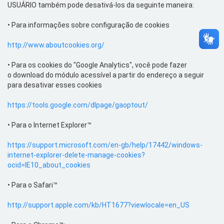
USUÁRIO também pode desativá-los da seguinte maneira:
•
Para informações sobre configuração de cookies
http://www.aboutcookies.org/
•
Para os
cookies
do "Google
Analytics
", você pode fazer
o
download
do módulo acessível a partir do endereço a seguir
para desativar esses
cookies
https://tools.google.com/dlpage/gaoptout/
•
Para o Internet Explorer™
https://support.microsoft.com/en-gb/help/17442/windows-
internet-explorer-delete-manage-cookies?
ocid=IE10_about_cookies
•
Para o Safari™
http://support.apple.com/kb/HT1677?viewlocale=en_US