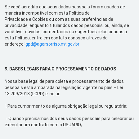
Se você acredita que seus
d
ados
p
essoais foram usados de
maneira incompatível com esta Política de
Privacidade
e
Cookies
ou com as suas
preferências de
privacidade,
enquanto
t
itular
dos d
ados
p
essoais, ou, ainda, se
você tiver dúvidas, comentários ou sugestões relacionadas a
esta Política, entre em contato conosco
através do
endereço:
lgpd@agersorriso.mt.gov.br
9.
BASES LEGAIS PARA O PROCESSAMENTO DE DADOS
Nossa base legal de para coleta e processamento de dados
pessoais está
amparada na legislação vigente no país – Lei
13.709/2018 (LGPD) e inclui:
i.
Para cumprimento de alguma obrigação legal ou regulatória;
ii.
Quando precisamos dos seus dados pessoais para celebrar ou
executar um contrato com o USUÁRIO;