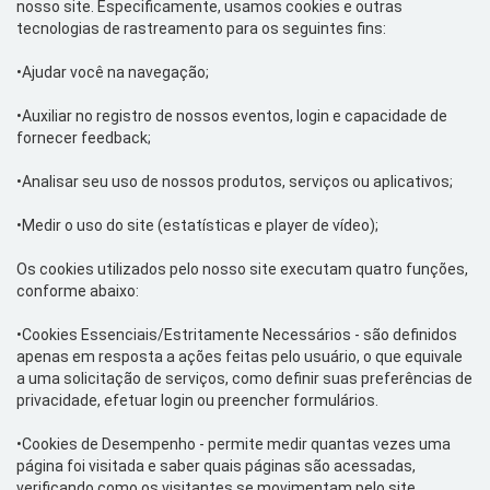
nosso
site
. Especificamente, usamos
cookies
e outras
tecnologias de rastreamento para os seguintes fins:
•Ajudar
você na navegação;
•
Auxiliar no registro de nossos eventos,
login
e capacidade de
fornecer feedback;
•Analisar
seu uso de nossos produtos, serviços ou aplicativos;
•
Medir
o uso do site (estatísticas e player de vídeo);
Os
cookies
utilizados pelo
n
osso
s
ite
executam quatro funções,
conforme abaixo:
•
Cookies
Essenciais/Estritamente Necessários
- são definidos
apenas em resposta a ações feitas pelo usuário, o que equivale
a uma solicitação de serviços, como definir suas preferências de
privacidade, efetuar
login
ou preencher formulários.
•Cookies
de Desempenho
- permite medir quantas vezes uma
página foi visitada e saber quais páginas são acessadas,
verificando como os visitantes se movimentam pelo
site
.