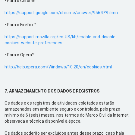
•
Para o Chrome™:
https://support.google.com/chrome/answer/95647?hl=en
•
Para o Firefox™
https://support.mozilla.org/en-US/kb/enable-and-disable-
cookies-website-preferences
•
Para o Opera™
http://help.opera.com/Windows/10.20/en/cookies.html
7.
ARMAZENAMENTO DOS DADOS E REGISTROS
Os dados e os registros de atividades coletados estarão
armazenados em ambiente seguro e controlado, pelo
prazo
mínimo de 6 (seis) meses, nos
termos do Marco Civil da Internet,
observada a técnica disponível à época.
Os dados poderão ser excluídos antes desse prazo, caso haja