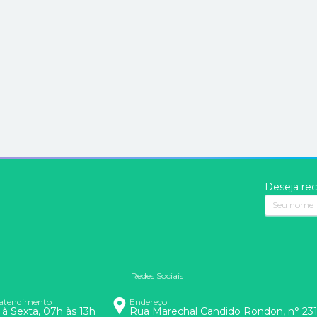
Deseja rec
Redes Sociais
 atendimento
Endereço
à Sexta, 07h às 13h
Rua Marechal Candido Rondon, n° 2311,