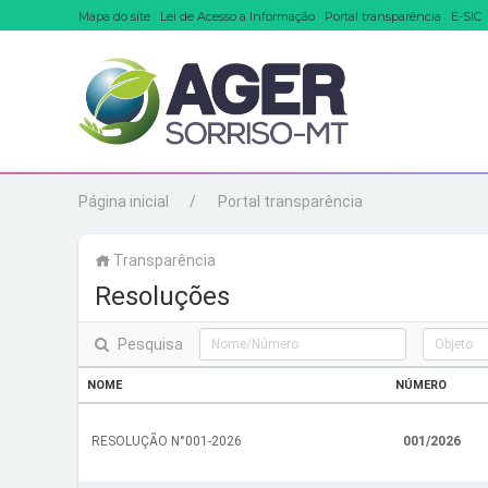
Mapa do site
Lei de Acesso a Informação
Portal transparência
E-SIC
Página inicial
Portal transparência
Transparência
Resoluções
Pesquisa
NOME
NÚMERO
RESOLUÇÃO N°001-2026
001/2026