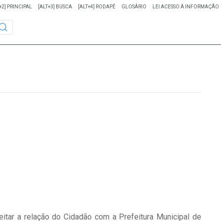
+2] PRINCIPAL
[ALT+3] BUSCA
[ALT+4] RODAPÉ
GLOSÁRIO
LEI ACESSO À INFORMAÇÃO
eitar a relação do Cidadão com a Prefeitura Municipal de