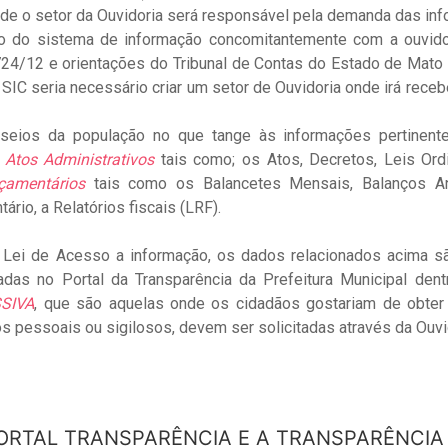
de o setor da Ouvidoria será responsável pela demanda das inf
ção do sistema de informação concomitantemente com a ouvido
724/12 e orientações do Tribunal de Contas do Estado de Mat
 SIC seria necessário criar um setor de Ouvidoria onde irá rece
seios da população no que tange às informações pertinente
s
Atos Administrativos
tais como; os Atos, Decretos, Leis Ord
çamentários
tais como os Balancetes Mensais, Balanços Anua
rio, a Relatórios fiscais (LRF).
 Lei de Acesso a informação, os dados relacionados acima 
adas no Portal da Transparência da Prefeitura Municipal den
SIVA
, que são aquelas onde os cidadãos gostariam de obter
 pessoais ou sigilosos, devem ser solicitadas através da Ouvi
PORTAL TRANSPARÊNCIA E A TRANSPARÊNCIA 