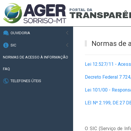
PORTAL DA
TRANSPARÊ
OUVIDORIA
Normas de a
SIC
NORMAS DE ACESSO À INFORMAÇÃO
Lei 12.527/11 - Acess
FAQ
Decreto Federal 7.724
TELEFONES ÚTEIS
Lei 101/00 - Responsa
LEI Nº 2.199, DE 27 
O SIC (Serviço de Inf