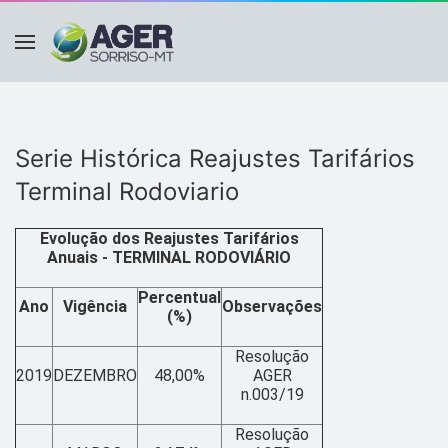
Serie Histórica Reajustes Tarifários
Terminal Rodoviario
Evolução dos Reajustes Tarifários
Anuais - TERMINAL RODOVIÁRIO
Percentual
Ano
Vigência
Observações
(%)
Resolução
2019
DEZEMBRO
48,00%
AGER
n.003/19
Resolução