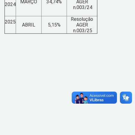
MARÇO
34,74%
AGER
2024
n.003/24
Resolução
2025
ABRIL
5,15%
AGER
n.003/25