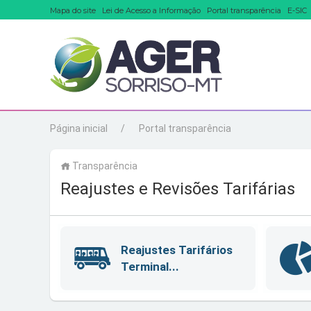
Mapa do site
Lei de Acesso a Informação
Portal transparência
E-SIC
Página inicial
Portal transparência
Transparência
Reajustes e Revisões Tarifárias
Reajustes Tarifários
Terminal...