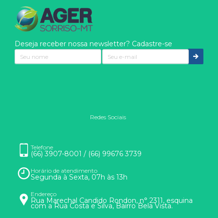
Deseja receber nossa newsletter? Cadastre-se
Redes Sociais
Nós usamos cookies
Eles são usados para aprimorar a sua experiência. Ao clicar
Telefone
(66) 3907-8001 / (66) 99676 3739
em entendi ou continuar na página, você concorda com o uso
de cookies.
Horário de atendimento
Saber mais
Segunda à Sexta, 07h às 13h
Endereço
Rua Marechal Candido Rondon, n° 2311, esquina
com a Rua Costa e Silva, Bairro Bela Vista.
ENTENDI