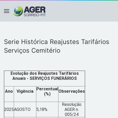
Serie Histórica Reajustes Tarifários
Serviços Cemitério
Evolução dos Reajustes Tarifários
Anuais - SERVIÇOS FUNERÁRIOS
Percentual
Ano
Vigência
Observações
(%)
Resolução
2025
AGOSTO
5,18%
AGER n.
005/24