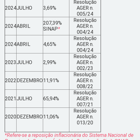
Resolução
2024
JULHO
3,69%
AGER n.
005/24
Resolução
207,39%
2024
ABRIL
AGER n.
SINAP
*
004/24
Resolução
2024
ABRIL
4,65%
AGER n.
004/24
Resolução
2023
JULHO
2,99%
AGER n.
002/23
Resolução
2022
DEZEMBRO
11,91%
AGER n.
008/22
Resolução
2021
JULHO
65,94%
AGER n.
007/21
Resolução
2020
DEZEMBRO
11,06%
AGER n.
013/20
*
Refere-se a reposição inflacionária do Sistema Nacional de