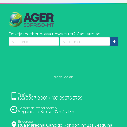
Deseja receber nossa newsletter? Cadastre-se
Redes Sociais
Nós usamos cookies
Eles são usados para aprimorar a sua experiência. Ao clicar
Telefone
(66) 3907-8001 / (66) 99676 3739
em entendi ou continuar na página, você concorda com o uso
de cookies.
Horário de atendimento
Saber mais
Segunda à Sexta, 07h às 13h
Endereço
Rua Marechal Candido Rondon, n° 2311, esquina